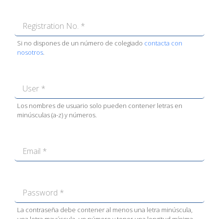
Si no dispones de un número de colegiado
contacta con
nosotros
.
Los nombres de usuario solo pueden contener letras en
minúsculas (a-z) y números.
La contraseña debe contener al menos una letra minúscula,
una letra mayúscula, un número y tener una longitud mínima