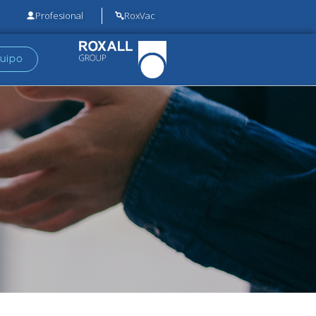
Profesional
RoxVac
quipo