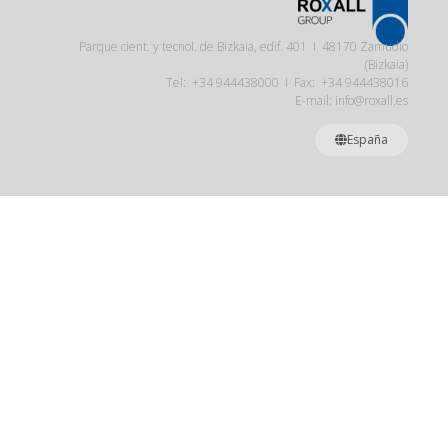
Parque cient. y tecnol. de Bizkaia, edif. 401 I 48170 Zamudio
(Bizkaia)
Tel: +34 944438000 I Fax: +34 944438016
E-mail: info@roxall.es
España