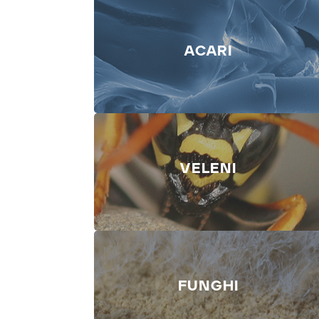
EPITELI ANIMALI
ACARI
Otteniamo estratti allergenici di
Felis
domesticus
(gatto) e
Canis familiaris
(cane)
da peli di entrambe le specie.
ACARI
VELENI
Produzione controllata di estratti
allergenici di diverse specie di acari da
colture proprie.
VELENI
FUNGHI
Estrazione di sacche velenifere di
imenotteri e ottenimento di veleni
purificati.