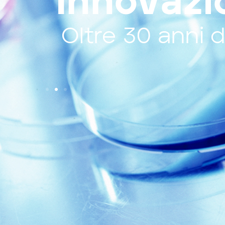
Innovazi
rca
Oltre 390 pubb