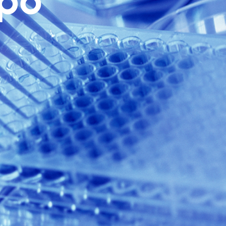
ppo
0 documenti di
pplicata