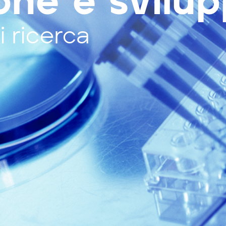
one e svilu
licazioni
Oltre 80
ricerca a