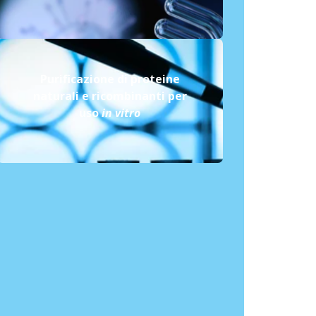
Purificazione di proteine
naturali e ricombinanti per
uso
in vitro