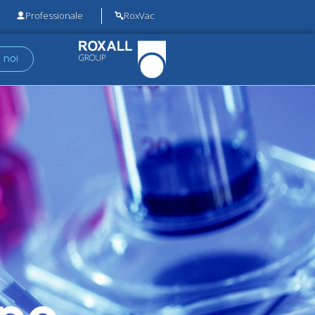
Professionale
RoxVac
 noi